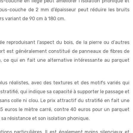
s-couche en liège peut améliorer l’isolation phonique et
 sous-couche de 2 mm d’épaisseur peut réduire les bruits
urs variant de 90 cm à 180 cm.
reproduisant l’aspect du bois, de la pierre ou d’autres
ort est généralement constitué de panneaux de fibres de
e, ce qui en fait une alternative intéressante au parquet
plus réalistes, avec des textures et des motifs variés qui
ratifié, qui indique sa capacité à supporter le passage et
ans colle ni clou. Le prix attractif du stratifié en fait une
 15 euros le mètre carré, contre 40 euros pour un parquet
 sa résistance et son isolation phonique.
ions particulières. Il est également moins silencieux et