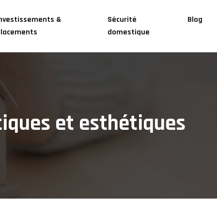
nvestissements &
Sécurité
Blog
placements
domestique
atiques et esthétiques