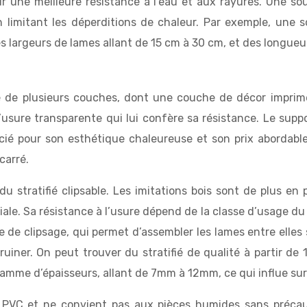
une meilleure résistance à l’eau et aux rayures. Une sou
n limitant les déperditions de chaleur. Par exemple, une
es largeurs de lames allant de 15 cm à 30 cm, et des longue
de plusieurs couches, dont une couche de décor imprimée 
usure transparente qui lui confère sa résistance. Le supp
récié pour son esthétique chaleureuse et son prix abordabl
carré.
u stratifié clipsable. Les imitations bois sont de plus en 
e. Sa résistance à l’usure dépend de la classe d’usage du st
me de clipsage, qui permet d’assembler les lames entre elles s
uiner. On peut trouver du stratifié de qualité à partir de
e gamme d’épaisseurs, allant de 7mm à 12mm, ce qui influe sur
 le PVC et ne convient pas aux pièces humides sans précaut