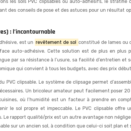
ns les sols PVC clipsables ou auto-adhésifs, le stratifié 
ant des conseils de pose et des astuces pour un résultat opt
es) : l’incontournable
adhésive, est un
revêtement de sol
constitué de lames ou d
ce auto-adhésive. Cette solution est de plus en plus popu
ue par sa résistance à l’usure, sa facilité d’entretien et so
nomique qui convient à tous les budgets, avec des prix débu
 du PVC clipsable. Le système de clipsage permet d’assemble
nécessaires. Un bricoleur amateur peut facilement poser 20 
 cuisines, où l’humidité est un facteur à prendre en comp
tenir le sol propre et impeccable. Le PVC clipsable offre
s. Le rapport qualité/prix est un autre avantage non néglig
psable sur un ancien sol, à condition que celui-ci soit plan e