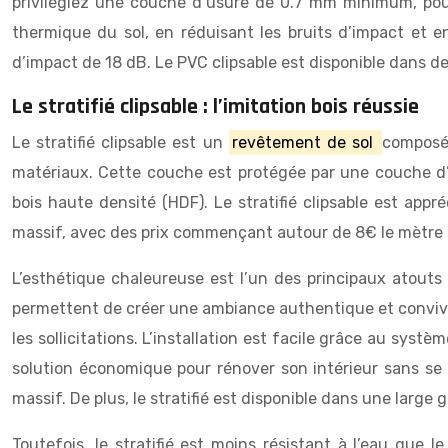
privilégiez une couche d’usure de 0.7 mm minimum, pour 
thermique du sol, en réduisant les bruits d’impact et e
d’impact de 18 dB. Le PVC clipsable est disponible dans d
Le stratifié clipsable : l’imitation bois réussie
Le stratifié clipsable est un
revêtement de sol
composé 
matériaux. Cette couche est protégée par une couche d’
bois haute densité (HDF). Le stratifié clipsable est app
massif, avec des prix commençant autour de 8€ le mètre 
L’esthétique chaleureuse est l’un des principaux atouts d
permettent de créer une ambiance authentique et convivial
les sollicitations. L’installation est facile grâce au systè
solution économique pour rénover son intérieur sans se r
massif. De plus, le stratifié est disponible dans une larg
Toutefois, le stratifié est moins résistant à l’eau que