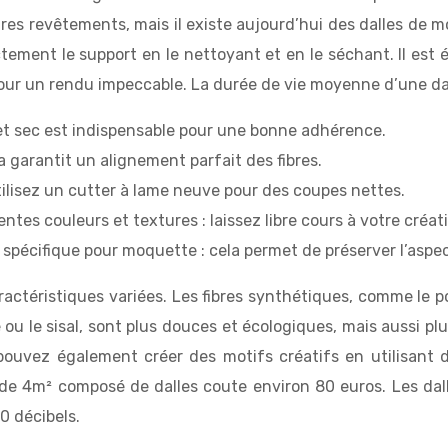
res revêtements, mais il existe aujourd’hui des dalles de 
ctement le support en le nettoyant et en le séchant. Il es
 pour un rendu impeccable. La durée de vie moyenne d’une d
e et sec est indispensable pour une bonne adhérence.
a garantit un alignement parfait des fibres.
tilisez un cutter à lame neuve pour des coupes nettes.
tes couleurs et textures : laissez libre cours à votre créati
 spécifique pour moquette : cela permet de préserver l’aspec
ractéristiques variées. Les fibres synthétiques, comme le 
e ou le sisal, sont plus douces et écologiques, mais aussi plu
ouvez également créer des motifs créatifs en utilisant d
 de 4m² composé de dalles coute environ 80 euros. Les da
0 décibels.